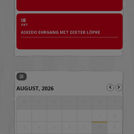
18
OKT
AIKIDO EHRGANG MIT DIETER LÖPKE
AUGUST, 2026
-
-
-
-
-
1
2
3
4
5
6
7
8
9