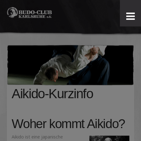
Budo-
Club
Karlsruhe
e.V.
Aikido-Kurzinfo
Woher kommt Aikido?
Aikido ist eine japanische