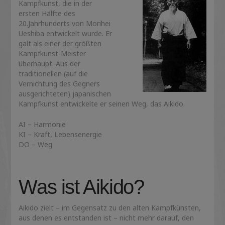
Kampfkunst, die in der
ersten Hälfte des
20.Jahrhunderts von Morihei
Ueshiba entwickelt wurde. Er
galt als einer der größten
Kampfkunst-Meister
überhaupt. Aus der
traditionellen (auf die
Vernichtung des Gegners
ausgerichteten) japanischen
Kampfkunst entwickelte er seinen Weg, das Aikido.
AI – Harmonie
KI – Kraft, Lebensenergie
DO – Weg
Was ist Aikido?
Aikido zielt – im Gegensatz zu den alten Kampfkünsten,
aus denen es entstanden ist – nicht mehr darauf, den