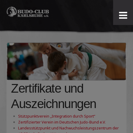
Budo-
Club
Karlsruhe
e.V.
Zertifikate und
Auszeichnungen
Stützpunktverein „Integration durch Sport“
Zertifizierter Verein im Deutschen Judo-Bund e.V.
Landesstützpunkt und Nachwuchsleistungszentrum der