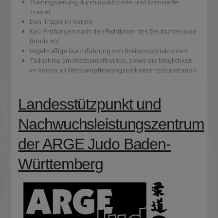
Trainingsleitung durch qualifizierte und lizenzierte
Trainer
Dan-Träger im Verein
Kyu-Prüfungen nach den Richtlinien des Deutschen Judo-
Bunds e.V.
regelmäßige Durchführung von Breitensportaktionen
Teilnahme am Wettkampfbetrieb, sowie die Möglichkeit
im Verein an Wettkampftrainingseinheiten teilzunehmen.
Landesstützpunkt und
Nachwuchsleistungszentrum
der ARGE Judo Baden-
Württemberg