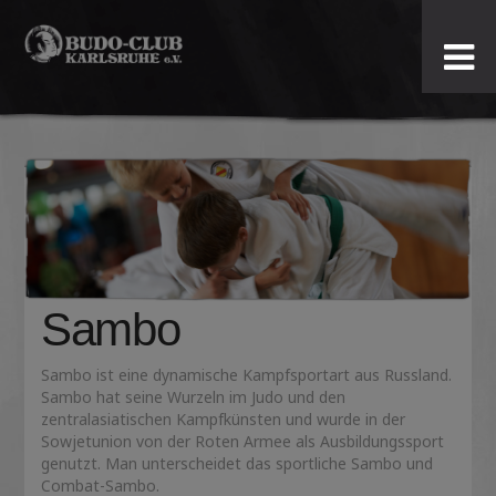
Budo-
Club
Karlsruhe
e.V.
Sambo
Sambo ist eine dynamische Kampfsportart aus Russland.
Sambo hat seine Wurzeln im Judo und den
zentralasiatischen Kampfkünsten und wurde in der
Sowjetunion von der Roten Armee als Ausbildungssport
genutzt. Man unterscheidet das sportliche Sambo und
Combat-Sambo.