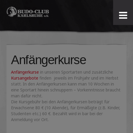
Budo-
Club
Karlsruhe
Anfängerkurse
e.V.
Anfängerkurse
in unseren Sportarten und zusätzliche
Kursangebote
finden jeweils im Frühjahr und im Herbst
statt. In den Anfängerkursen kann man 10 Wochen in
eine Sportart hinein schnuppern – Vorkenntnisse braucht
man dafür nicht.
Die Kursgebühr bei den Anfängerkursen beträgt für
Erwachsene 80 € (10 Abende), für Ermäßigte (z.B. Kinder,
Studenten etc.) 60 €. Bezahlt wird in bar bei der
Anmeldung vor Ort.