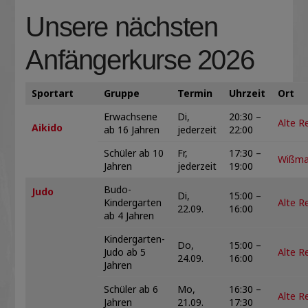
Unsere nächsten
Anfängerkurse 2026
Sportart
Gruppe
Termin
Uhrzeit
Ort
Erwachsene
Di,
20:30 –
Alte Re
Aikido
ab 16 Jahren
jederzeit
22:00
Schüler ab 10
Fr,
17:30 –
Wißma
Jahren
jederzeit
19:00
Budo-
Judo
Di,
15:00 –
Kindergarten
Alte Re
22.09.
16:00
ab 4 Jahren
Kindergarten-
Do,
15:00 –
Judo ab 5
Alte Re
24.09.
16:00
Jahren
Schüler ab 6
Mo,
16:30 –
Alte Re
Jahren
21.09.
17:30