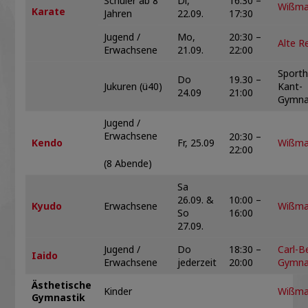
Schüler ab 8
Di,
16:30 –
Wißma
Karate
Jahren
22.09.
17:30
Jugend /
Mo,
20:30 –
Alte Re
Erwachsene
21.09.
22:00
Sporth
Do
19.30 –
Jukuren (ü40)
Kant-
24.09
21:00
Gymna
Jugend /
Erwachsene
20:30 –
Kendo
Fr, 25.09
Wißma
22:00
(8 Abende)
Sa
26.09. &
10:00 –
Kyudo
Erwachsene
Wißma
So
16:00
27.09.
Jugend /
Do
18:30 –
Carl-B
Iaido
Erwachsene
jederzeit
20:00
Gymna
Ästhetische
Kinder
Wißma
Gymnastik