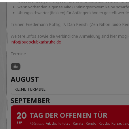
(Wiedereinsteiger, Fortgeschrittene und Kampfkunst-Erfahrene)
wenn vorhanden eigenes Iaito (Trainingsschwert, keine scharf
Übungsschwerter (Bokken) für Anfänger können gestellt werd
Trainer: Friedemann Röhlig, 7. Dan Renshi (Zen Nihon Iaido Ren
Weitere Infos sowie die verbindliche Anmeldung sind hier mögli
info@budoclubkarlsruhe.de
Termine
AUGUST
KEINE TERMINE
SEPTEMBER
20
TAG DER OFFENEN TÜR
SEP
Abteilung
Aikido,
Ju-Jutsu,
Karate,
Kendo,
Kyudo,
Kurse,
Iai