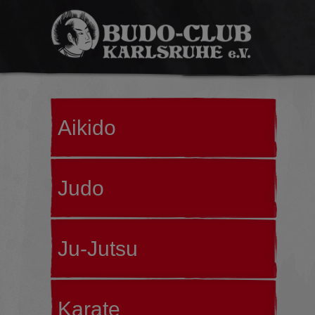
Budo-
Club
Karlsruhe
Aikido
e.V.
Judo
Ju-Jutsu
Karate