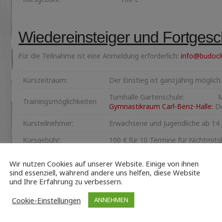
Wiedereinsteiger und Fortgesch
Für die Teilnahme ist eine Anmeldung erforderlich:
info@budocl
Kurszeitraum:
Der Einstieg ist ganzjährig möglic
Turnhalle Gartenschule: Mi 1
Trainingsmöglichkeiten
Gymnastikraum Carl-Benz-Halle:
Do
Kursteilnehmer:
Erwachsene und Jugendliche ab 14 
Kursgebühr:
100 € für 10 Termine für Nichtmitg
Wir nutzen Cookies auf unserer Website. Einige von ihnen
sind essenziell, während andere uns helfen, diese Website
und Ihre Erfahrung zu verbessern.
benötigtes Equipment:
Cookie-Einstellungen
ANNEHMEN
Knieschoner
T-Shirt, lange Trainingshose (Anfänger), Hakama und Gi oder kl