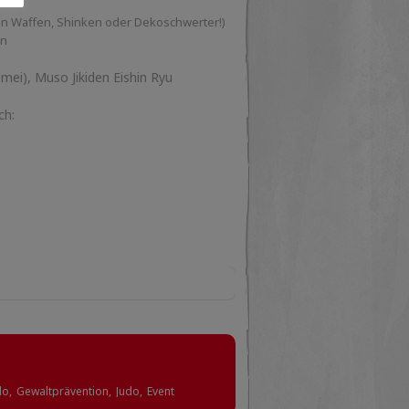
en Waffen, Shinken oder Dekoschwerter!)
en
mei), Muso Jikiden Eishin Ryu
ch:
do,
Gewaltprävention,
Judo,
Event