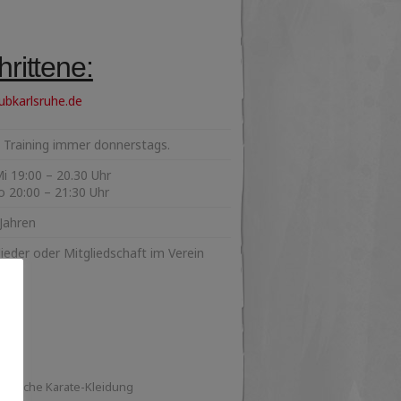
rittene:
ubkarlsruhe.de
h. Training immer donnerstags.
9:00 – 20.30 Uhr
 20:00 – 21:30 Uhr
Jahren
lieder oder Mitgliedschaft im Verein
assische Karate-Kleidung