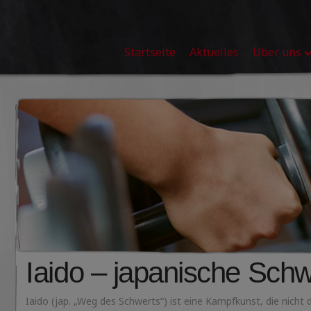
Startseite
Aktuelles
Über uns
Iaido – japanische Schw
Iaido (jap. „Weg des Schwerts“) ist eine Kampfkunst, die nich