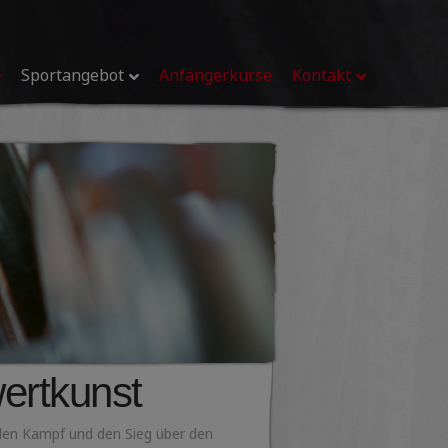
Sportangebot
Anfängerkurse
Kontakt
ertkunst
t den Kampf und den Sieg über den