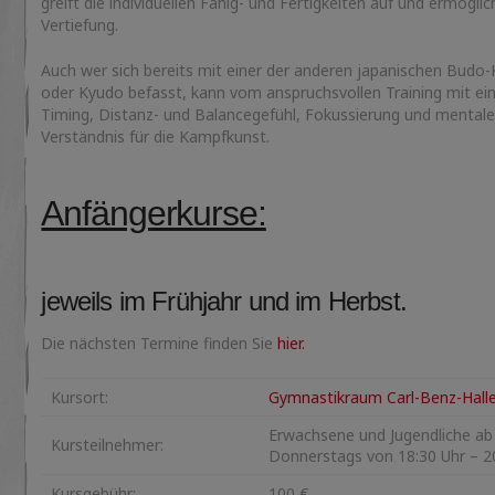
greift die individuellen Fähig- und Fertigkeiten auf und ermöglic
Vertiefung.
Auch wer sich bereits mit einer der anderen japanischen Budo
oder Kyudo befasst, kann vom anspruchsvollen Training mit eine
Timing, Distanz- und Balancegefühl, Fokussierung und mentale 
Verständnis für die Kampfkunst.
Anfängerkurse:
jeweils im Frühjahr und im Herbst.
Die nächsten Termine finden Sie
hier.
Kursort:
Gymnastikraum Carl-Benz-Hall
Erwachsene und Jugendliche ab
Kursteilnehmer:
Donnerstags von 18:30 Uhr – 2
Kursgebühr:
100 €