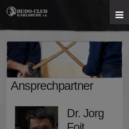
Budo-
Club
Karlsruhe
e.V.
Ansprechpartner
Dr. Jorg
Foit