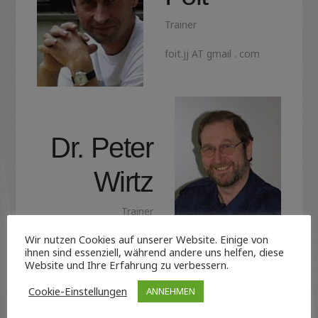
Trainer
foit.jj AT gmail . com
Dr. Peter
Wirtz
Trainer
Wir nutzen Cookies auf unserer Website. Einige von
peter.wirtz AT
ihnen sind essenziell, während andere uns helfen, diese
budoclubkarlsruhe . de
Website und Ihre Erfahrung zu verbessern.
Cookie-Einstellungen
ANNEHMEN
Andreas