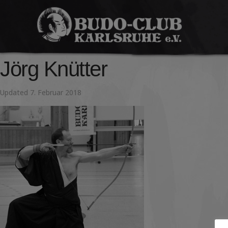
Budo-
Club
Jörg Knütter
Karlsruhe
Updated
7. Februar 2018
e.V.