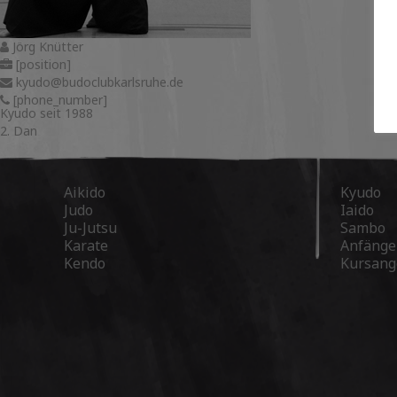
Jörg Knütter
[position]
kyudo@budoclubkarlsruhe.de
[phone_number]
Kyudo seit 1988
2. Dan
Aikido
Kyudo
Judo
Iaido
Ju-Jutsu
Sambo
Karate
Anfänge
Kendo
Kursang