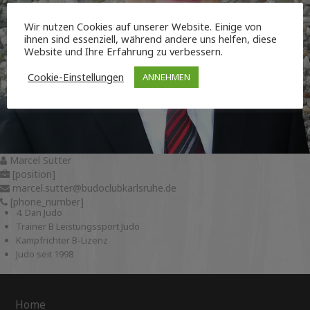
Wir nutzen Cookies auf unserer Website. Einige von
ihnen sind essenziell, während andere uns helfen, diese
Website und Ihre Erfahrung zu verbessern.
Cookie-Einstellungen
ANNEHMEN
Marcel Sutter
[position]
marcel.sutter@budoclubkarlsruhe.de
[phone_number]
4. Dan Judo
Trainer B Leistungssport Judo
Kampfrichter B-Lizenz
Judo seit 1998
Home