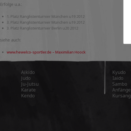
Erfolge u.a.:
1. Platz Ranglistenturnier München u19 2012
3. Platz Ranglistenturnier München u19 2012
3. Platz Ranglistenturnier Berlin u20 2012
siehe auch:
www.hewelco-sportler.de – Maximilian Hoock
Aikido
Kyudo
Judo
Iaido
Ju-Jutsu
Sambo
Karate
Anfänge
Kendo
Kursang