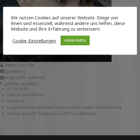
Wir nutzen Cookies auf unserer Website. Einige von
ihnen sind essenziell, während andere uns helfen, diese
Website und Ihre Erfahrung zu verbessern.
Cookie-Einstellungen
ANNEHMEN
Mirko Grosche
[position]
migros@t-online.de
[phone_number]
6. Dan Judo
Diplom-Sportlehrer
Trainer A
hauptamtlicher Leitender Landestrainer Baden-Württemberg
Trainer am OSP Stuttgart und BJSP Sindelfingen