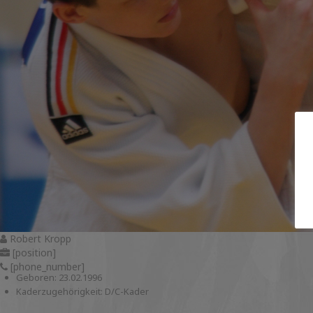
Robert Kropp
[position]
[phone_number]
Geboren: 23.02.1996
Kaderzugehörigkeit: D/C-Kader