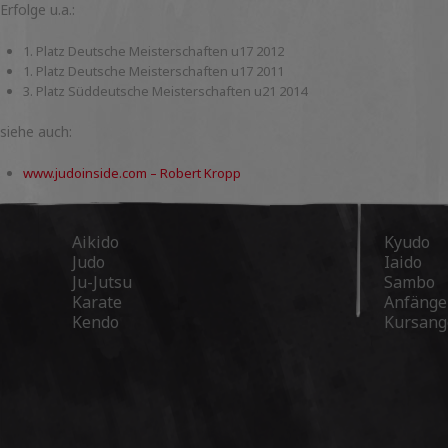
Erfolge u.a.:
1. Platz Deutsche Meisterschaften u17 2012
1. Platz Deutsche Meisterschaften u17 2011
3. Platz Süddeutsche Meisterschaften u21 2014
siehe auch:
www.judoinside.com – Robert Kropp
Aikido
Kyudo
Judo
Iaido
Ju-Jutsu
Sambo
Karate
Anfänge
Kendo
Kursang