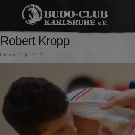
Budo-
Club
Robert Kropp
Karlsruhe
Updated
13. Juni 2017
e.V.