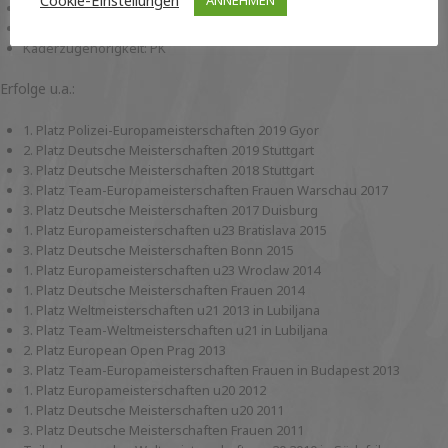
Cookie-Einstellungen
Geboren: 07.09.1994
3. Dan
Kaderzugehörigkeit: PK
Erfolge u.a.:
1. Platz Polizei-Europameisterschaften 2019 Gyor
2. Platz Deutsche Meisterschaften 2019 Stuttgart
3. Platz Deutsche Meisterschaften 2018 Stuttgart
3. Platz Team-Europameisterschaften Frauen Warschau 2017
3. Platz Deutsche Meisterschaften 2017 Duisburg
1. Platz Europameisterschaften u23 Bratislava 2015
3. Platz Deutsche Meisterschaften Bonn 2015
1. Platz Europameisterschaften u23 Wroclaw 2014
1. Platz Deutsche Meisterschaften Frauen 2014
1. Platz Weltmeisterschaften u21 2013 in Lubiljana
3. Platz Team-Weltmeisterschaften u21 in Lubiljana
2. Platz European Open Prag 2013
3. Platz Team-Europameisterschaften Frauen in Budapest 2013
1. Platz Europameisterschaften u20 2012
1. Platz Deutsche Meisterschaften u20 2011
3. Platz Deutsche Meisterschaften Frauen 2011