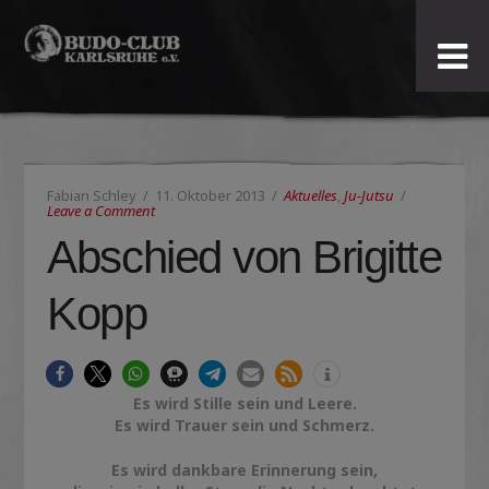
Budo-
Club
Karlsruhe
Fabian Schley
11. Oktober 2013
Aktuelles
,
Ju-Jutsu
e.V.
Leave a Comment
Abschied von Brigitte
Kopp
Es wird Stille sein und Leere.
Es wird Trauer sein und Schmerz.
Es wird dankbare Erinnerung sein,