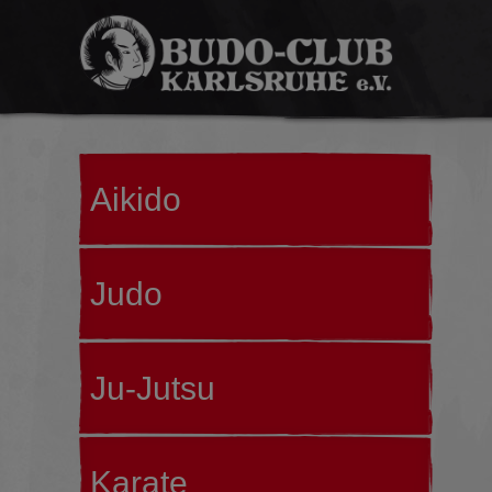
Budo-
Club
Karlsruhe
Aikido
e.V.
Judo
Ju-Jutsu
Karate