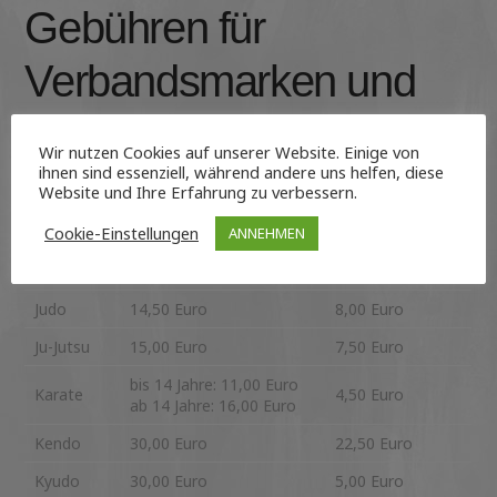
Gebühren für
Verbandsmarken und
Pässe
Wir nutzen Cookies auf unserer Website. Einige von
ihnen sind essenziell, während andere uns helfen, diese
Website und Ihre Erfahrung zu verbessern.
Cookie-Einstellungen
ANNEHMEN
Sportart
Verbandsmarke
Passgebühren
Aikido
—
—
Judo
14,50 Euro
8,00 Euro
Ju-Jutsu
15,00 Euro
7,50 Euro
bis 14 Jahre: 11,00 Euro
Karate
4,50 Euro
ab 14 Jahre: 16,00 Euro
Kendo
30,00 Euro
22,50 Euro
Kyudo
30,00 Euro
5,00 Euro