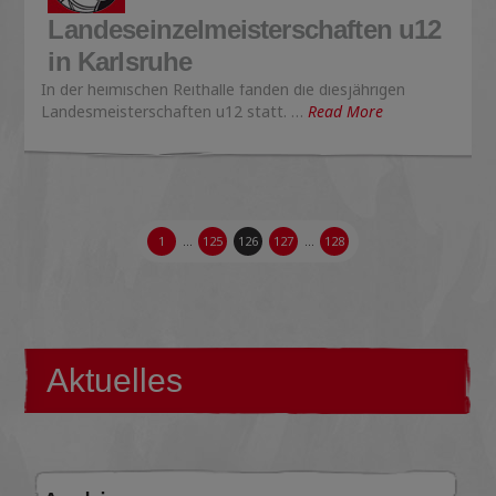
Landeseinzelmeisterschaften u12
in Karlsruhe
In der heimischen Reithalle fanden die diesjährigen
Landesmeisterschaften u12 statt. …
Read More
1
...
125
126
127
...
128
Aktuelles