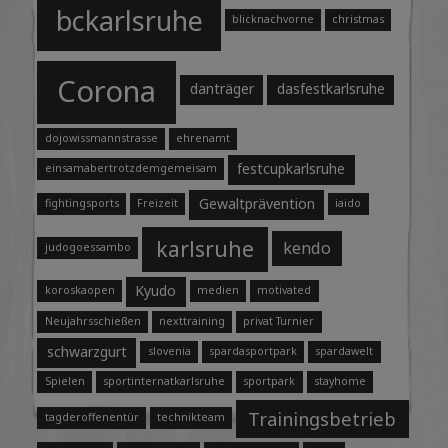
bckarlsruhe
blicknachvorne
christmas
Corona
danträger
dasfestkarlsruhe
dojowissmannstrasse
ehrenamt
festcupkarlsruhe
einsamabertrotzdemgemeisam
Gewaltprävention
fightingsports
Freizeit
iaido
karlsruhe
kendo
judogoessambo
Kyudo
koroskaopen
medien
motivated
Neujahrsschießen
nexttraining
privat Turnier
schwarzgurt
slovenia
spardasportpark
spardawelt
Spielen
sportinternatkarlsruhe
sportpark
stayhome
Trainingsbetrieb
tagderoffenentür
technikteam