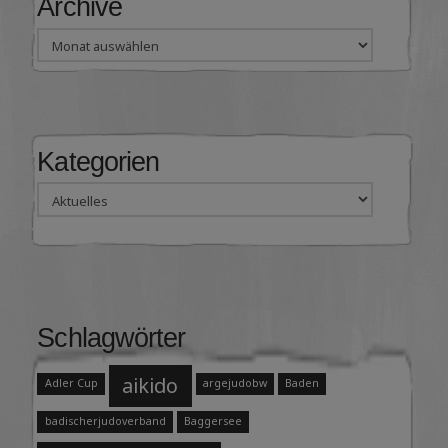
Archive
Archive
Kategorien
Kategorien
Schlagwörter
aikido
Adler Cup
argejudobw
Baden
badischerjudoverband
Baggersee