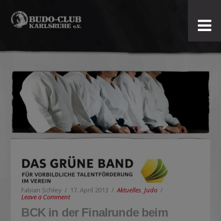
Budo-
Club
Karlsruhe
e.V.
Fabian Schley
17. April 2013
Aktuelles
,
Judo
Leave a Comment
BCK in der Finalrunde beim