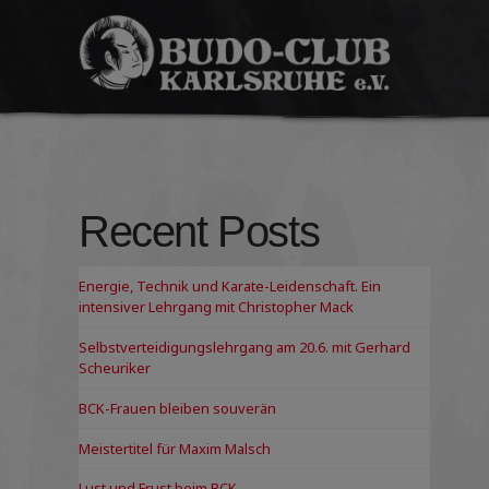
Budo-
Club
Karlsruhe
e.V.
Recent Posts
Energie, Technik und Karate-Leidenschaft. Ein
intensiver Lehrgang mit Christopher Mack
Selbstverteidigungslehrgang am 20.6. mit Gerhard
Scheuriker
BCK-Frauen bleiben souverän
Meistertitel für Maxim Malsch
Lust und Frust beim BCK