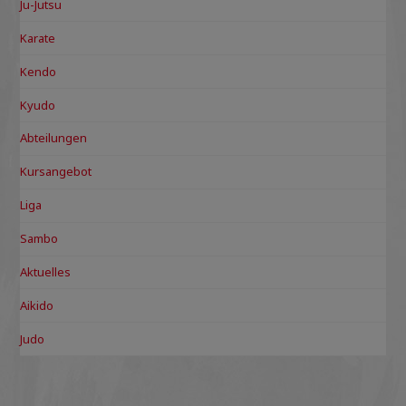
Ju-Jutsu
Karate
Kendo
Kyudo
Abteilungen
Kursangebot
Liga
Sambo
Aktuelles
Aikido
Judo