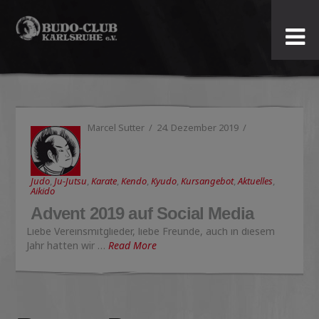
Budo-
Club
Karlsruhe
Marcel Sutter
24. Dezember 2019
e.V.
Judo
,
Ju-Jutsu
,
Karate
,
Kendo
,
Kyudo
,
Kursangebot
,
Aktuelles
,
Aikido
Advent 2019 auf Social Media
Liebe Vereinsmitglieder, liebe Freunde, auch in diesem
Jahr hatten wir …
Read More