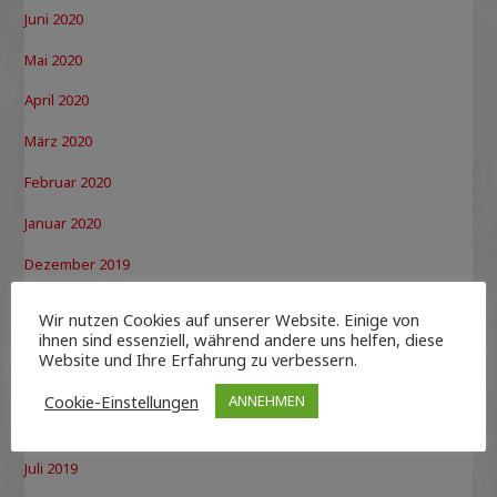
Juni 2020
Mai 2020
April 2020
März 2020
Februar 2020
Januar 2020
Dezember 2019
November 2019
Wir nutzen Cookies auf unserer Website. Einige von
ihnen sind essenziell, während andere uns helfen, diese
Oktober 2019
Website und Ihre Erfahrung zu verbessern.
September 2019
Cookie-Einstellungen
ANNEHMEN
August 2019
Juli 2019