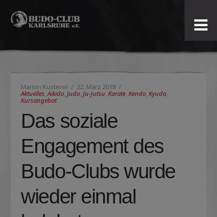
Budo-
Club
Karlsruhe
Marion Kusterer
22. März 2018
e.V.
Aktuelles
,
Aikido
,
Judo
,
Ju-Jutsu
,
Karate
,
Kendo
,
Kyudo
,
Kursangebot
Das soziale
Engagement des
Budo-Clubs wurde
wieder einmal