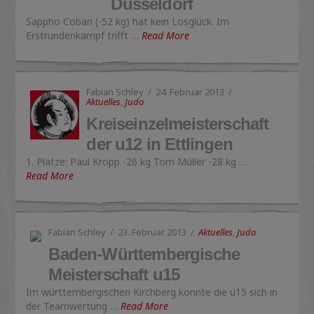
Düsseldorf
Sappho Coban (-52 kg) hat kein Losglück. Im
Erstrundenkampf trifft …
Read More
Fabian Schley
24. Februar 2013
Aktuelles
,
Judo
Kreiseinzelmeisterschaft
der u12 in Ettlingen
1. Plätze: Paul Kropp -26 kg Tom Müller -28 kg …
Read More
Fabian Schley
23. Februar 2013
Aktuelles
,
Judo
Baden-Württembergische
Meisterschaft u15
Im württembergischen Kirchberg konnte die u15 sich in
der Teamwertung …
Read More