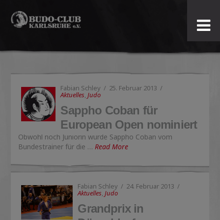
Budo-
Club
Karlsruhe
Fabian Schley
25. Februar 2013
e.V.
Aktuelles
,
Judo
Sappho Coban für
European Open nominiert
Obwohl noch Juniorin wurde Sappho Coban vom
Bundestrainer für die …
Read More
Fabian Schley
24. Februar 2013
Aktuelles
,
Judo
Grandprix in