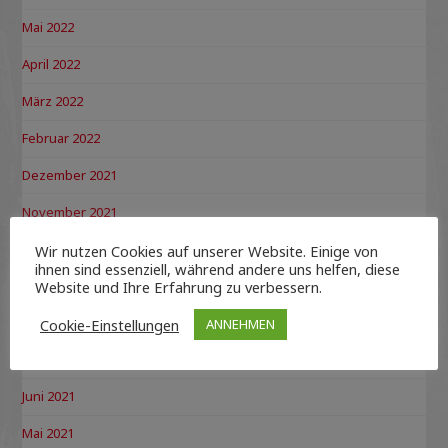
Mai 2022
April 2022
März 2022
Februar 2022
Dezember 2021
November 2021
Oktober 2021
Wir nutzen Cookies auf unserer Website. Einige von
ihnen sind essenziell, während andere uns helfen, diese
September 2021
Website und Ihre Erfahrung zu verbessern.
August 2021
Cookie-Einstellungen
ANNEHMEN
Juli 2021
Juni 2021
Mai 2021