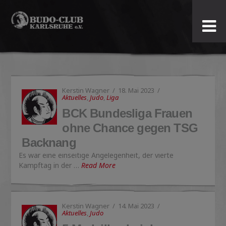
Budo-
Club
Karlsruhe
Kerstin Wagner
18. Mai 2023
e.V.
Aktuelles
,
Judo
,
Liga
BCK Bundesliga Frauen
ohne Chance gegen TSG
Backnang
Es war eine einseitige Angelegenheit, der vierte
Kampftag in der …
Read More
Kerstin Wagner
14. Mai 2023
Aktuelles
,
Judo