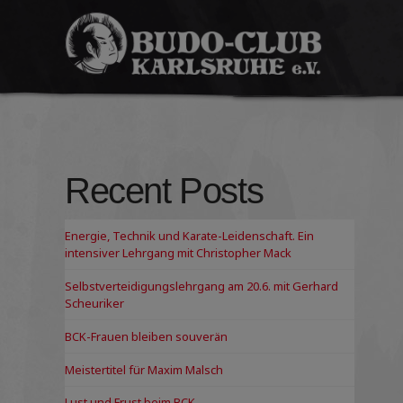
Budo-
Club
Karlsruhe
e.V.
Recent Posts
Energie, Technik und Karate-Leidenschaft. Ein
intensiver Lehrgang mit Christopher Mack
Selbstverteidigungslehrgang am 20.6. mit Gerhard
Scheuriker
BCK-Frauen bleiben souverän
Meistertitel für Maxim Malsch
Lust und Frust beim BCK