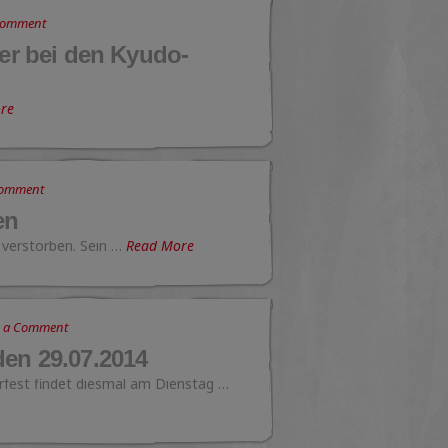
Comment
der bei den Kyudo-
re
Comment
en
t verstorben. Sein …
Read More
e a Comment
den 29.07.2014
rfest findet diesmal am Dienstag …