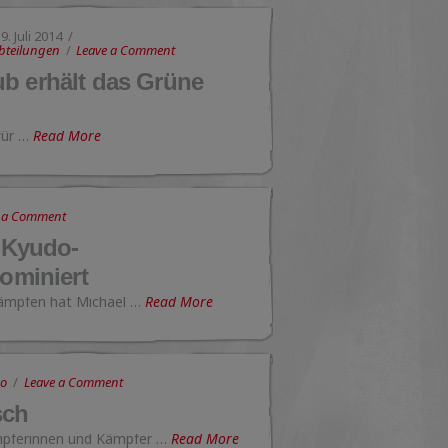
9. Juli 2014
bteilungen
Leave a Comment
b erhält das Grüne
für …
Read More
 a Comment
e Kyudo-
nominiert
kämpfen hat Michael …
Read More
do
Leave a Comment
sch
ämpferinnen und Kämpfer …
Read More