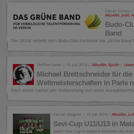
Fabian Schley
Aktuelles
,
Judo
,
A
Budo-Clu
Band
Der DOSB verleiht dem Budo-Club Karlsruhe das „Grüne Band 
Steffen Geier
15. Juli 2014
Aktuelles
,
Kyudo
Leave
Michael Brettschneider für di
Weltmeisterschaften in Paris 
Nach einem harten Jahr Vorbereitung und vielen Auswahlwett
Kerstin Wagner
13. Juli 2014
Aktuelles
,
Ju
Sevi-Cup U11/U13 in Mal
Beim Sevi Cup in Malsch konnten die K