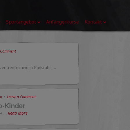
Sportangebot
Anfängerkurse
Kontakt
a Comment
entrentraining in Karlsruhe …
do
Leave a Comment
-Kinder
14 …
Read More