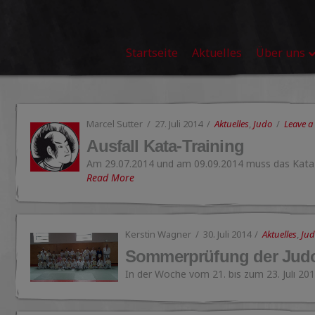
Startseite
Aktuelles
Über uns
Marcel Sutter
27. Juli 2014
Aktuelles
,
Judo
Leave 
Ausfall Kata-Training
Am 29.07.2014 und am 09.09.2014 muss das Kataz
Read More
Kerstin Wagner
30. Juli 2014
Aktuelles
,
Ju
Sommerprüfung der Judo
In der Woche vom 21. bis zum 23. Juli 20