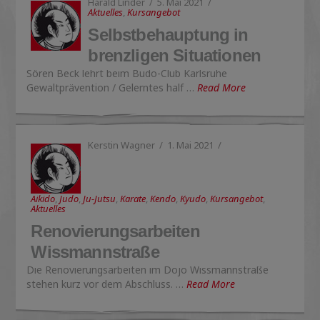
Harald Linder
5. Mai 2021
Aktuelles
,
Kursangebot
Selbstbehauptung in
brenzligen Situationen
Sören Beck lehrt beim Budo-Club Karlsruhe
Gewaltprävention / Gelerntes half …
Read More
Kerstin Wagner
1. Mai 2021
Aikido
,
Judo
,
Ju-Jutsu
,
Karate
,
Kendo
,
Kyudo
,
Kursangebot
,
Aktuelles
Renovierungsarbeiten
Wissmannstraße
Die Renovierungsarbeiten im Dojo Wissmannstraße
stehen kurz vor dem Abschluss. …
Read More