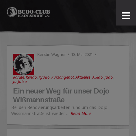
Budo-
Club
Karlsruhe
Kerstin Wagner
18. Mai 2021
e.V.
Karate
,
Kendo
,
Kyudo
,
Kursangebot
,
Aktuelles
,
Aikido
,
Judo
,
Ju-Jutsu
Ein neuer Weg für unser Dojo
Wißmannstraße
Bei den Renovierungsarbeiten rund um das Dojo
Wissmannstraße ist wieder …
Read More