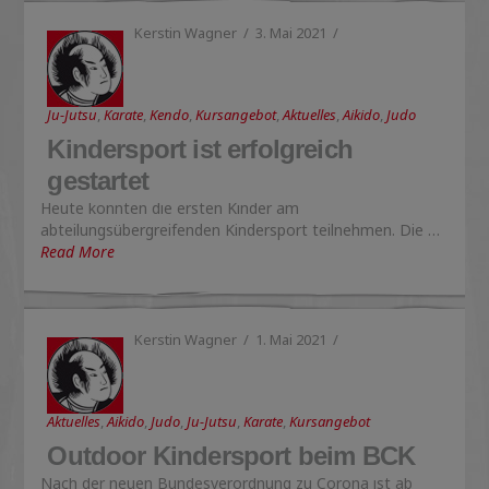
Kerstin Wagner
3. Mai 2021
Ju-Jutsu
,
Karate
,
Kendo
,
Kursangebot
,
Aktuelles
,
Aikido
,
Judo
Kindersport ist erfolgreich
gestartet
Heute konnten die ersten Kinder am
abteilungsübergreifenden Kindersport teilnehmen. Die …
Read More
Kerstin Wagner
1. Mai 2021
Aktuelles
,
Aikido
,
Judo
,
Ju-Jutsu
,
Karate
,
Kursangebot
Outdoor Kindersport beim BCK
Nach der neuen Bundesverordnung zu Corona ist ab