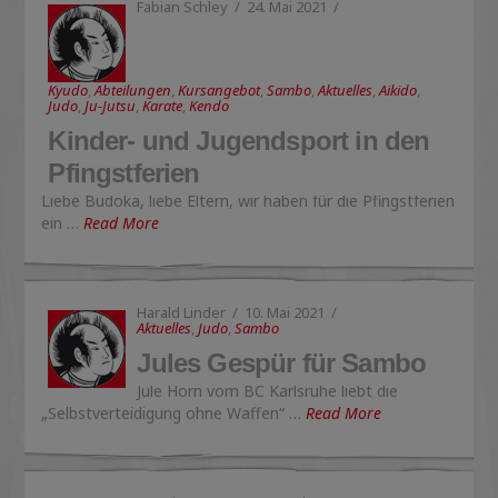
Fabian Schley
24. Mai 2021
Kyudo
,
Abteilungen
,
Kursangebot
,
Sambo
,
Aktuelles
,
Aikido
,
Judo
,
Ju-Jutsu
,
Karate
,
Kendo
Kinder- und Jugendsport in den
Pfingstferien
Liebe Budoka, liebe Eltern, wir haben für die Pfingstferien
ein …
Read More
Harald Linder
10. Mai 2021
Aktuelles
,
Judo
,
Sambo
Jules Gespür für Sambo
Jule Horn vom BC Karlsruhe liebt die
„Selbstverteidigung ohne Waffen“ …
Read More