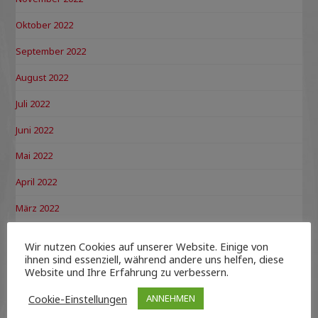
Oktober 2022
September 2022
August 2022
Juli 2022
Juni 2022
Mai 2022
April 2022
März 2022
Februar 2022
Wir nutzen Cookies auf unserer Website. Einige von
ihnen sind essenziell, während andere uns helfen, diese
Dezember 2021
Website und Ihre Erfahrung zu verbessern.
November 2021
Cookie-Einstellungen
ANNEHMEN
Oktober 2021