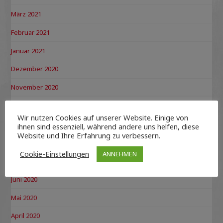
März 2021
Februar 2021
Januar 2021
Dezember 2020
November 2020
Oktober 2020
Wir nutzen Cookies auf unserer Website. Einige von
September 2020
ihnen sind essenziell, während andere uns helfen, diese
Website und Ihre Erfahrung zu verbessern.
August 2020
Cookie-Einstellungen
ANNEHMEN
Juli 2020
Juni 2020
Mai 2020
April 2020