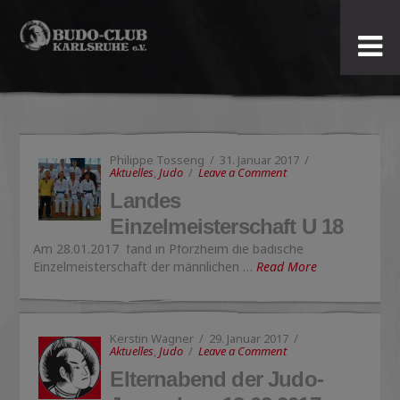
Budo-
Club
Karlsruhe
Philippe Tosseng
31. Januar 2017
e.V.
Aktuelles
,
Judo
Leave a Comment
Landes
Einzelmeisterschaft U 18
Am 28.01.2017 fand in Pforzheim die badische
Einzelmeisterschaft der männlichen …
Read More
Kerstin Wagner
29. Januar 2017
Aktuelles
,
Judo
Leave a Comment
Elternabend der Judo-