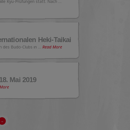
lle Kyu-Prüfungen statt. Nach …
ernationalen Heki-Taikai
am des Budo-Clubs in …
Read More
8. Mai 2019
 More
→