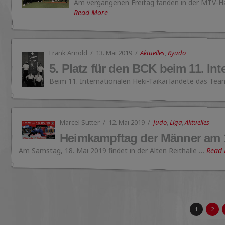
Am vergangenen Freitag fanden in der MTV-Ha
Read More
Frank Arnold
13. Mai 2019
Aktuelles
,
Kyudo
5. Platz für den BCK beim 11. Int
Beim 11. Internationalen Heki-Taikai landete das Te
Marcel Sutter
12. Mai 2019
Judo
,
Liga
,
Aktuelles
Heimkampftag der Männer am 1
Am Samstag, 18. Mai 2019 findet in der Alten Reithalle …
Read
1
2