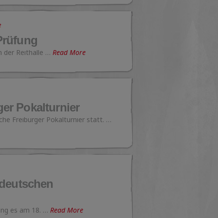
e
Prüfung
 der Reithalle …
Read More
er Pokalturnier
che Freiburger Pokalturnier statt. …
ddeutschen
ing es am 18. …
Read More