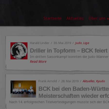
Startseite
Aktuelles
Über uns
Harald Linder
30. Mai 2019
Judo
,
Liga
Driller in Topform – BCK feiert
Im dritten Saisonkampf konnten die Judo-Männer
Read More
Frank Arnold
28. Mai 2019
Aktuelles
,
Kyudo
BCK bei den Baden-Württ
Meisterschaften wieder erfo
Nach 14. erfolgreichen Titelverteidigungen musste sich der B