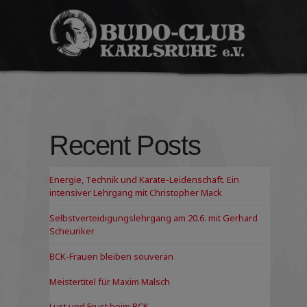
Budo-
Club
Karlsruhe
e.V.
Recent Posts
Energie, Technik und Karate-Leidenschaft. Ein
intensiver Lehrgang mit Christopher Mack
Selbstverteidigungslehrgang am 20.6. mit Gerhard
Scheuriker
BCK-Frauen bleiben souverän
Meistertitel für Maxim Malsch
Lust und Frust beim BCK