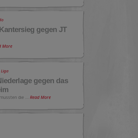
do
 Kantersieg gegen JT
d More
,
Liga
iederlage gegen das
eim
 mussten die …
Read More