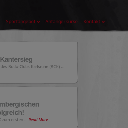
Sportangebot
Anfängerkurse
Kontakt
 Kantersieg
 des Budo-Clubs Karlsruhe (BCK) …
embergischen
lgreich!
CK zum ersten …
Read More