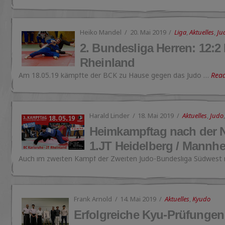
Heiko Mandel
20. Mai 2019
Liga
,
Aktuelles
,
Ju
2. Bundesliga Herren: 12:2
Rheinland
Am 18.05.19 kämpfte der BCK zu Hause gegen das Judo …
Rea
Harald Linder
18. Mai 2019
Aktuelles
,
Judo
Heimkampftag nach der N
1.JT Heidelberg / Mannh
Auch im zweiten Kampf der Zweiten Judo-Bundesliga Südwest
Frank Arnold
14. Mai 2019
Aktuelles
,
Kyudo
Erfolgreiche Kyu-Prüfungen