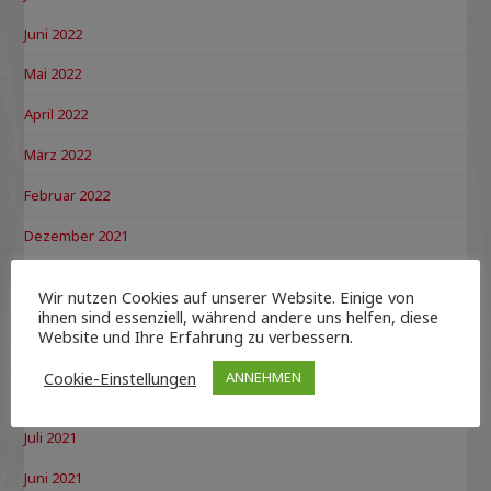
Juni 2022
Mai 2022
April 2022
März 2022
Februar 2022
Dezember 2021
November 2021
Wir nutzen Cookies auf unserer Website. Einige von
ihnen sind essenziell, während andere uns helfen, diese
Oktober 2021
Website und Ihre Erfahrung zu verbessern.
September 2021
Cookie-Einstellungen
ANNEHMEN
August 2021
Juli 2021
Juni 2021