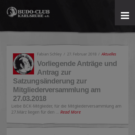
Budo-
Club
Karlsruhe
Fabian Schley
27. Februar 2018
Aktuelles
e.V.
Vorliegende Anträge und
Antrag zur
Satzungsänderung zur
Mitgliederversammlung am
27.03.2018
Liebe BCK-Mitglieder, für die Mitgliederversammlung am
27.März liegen für den …
Read More