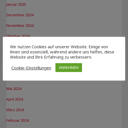
Januar 2025
Dezember 2024
November 2024
Oktober 2024
Wir nutzen Cookies auf unserer Website. Einige von
September 2024
ihnen sind essenziell, während andere uns helfen, diese
Website und Ihre Erfahrung zu verbessern.
August 2024
Cookie-Einstellungen
ANNEHMEN
Juli 2024
Juni 2024
Mai 2024
April 2024
März 2024
Februar 2024