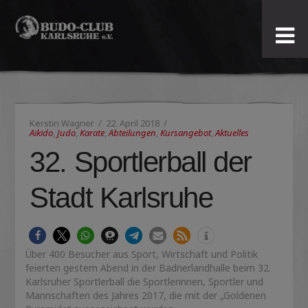
Budo-
Club
Karlsruhe
Kerstin Wagner
22. April 2018
e.V.
Aikido
,
Judo
,
Karate
,
Abteilungen
,
Kursangebot
,
Aktuelles
32. Sportlerball der
Stadt Karlsruhe
Über 400 Besucher aus Sport, Wirtschaft und Politik
feierten gestern Abend in der Badnerlandhalle beim 32.
Karlsruher Sportlerball die Sportlerinnen, Sportler und
Mannschaften des Jahres 2017, die mit der „Goldenen