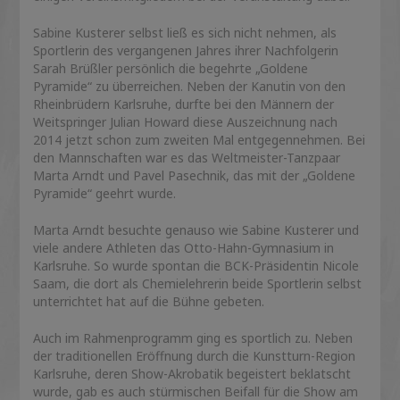
Sabine Kusterer selbst ließ es sich nicht nehmen, als
Sportlerin des vergangenen Jahres ihrer Nachfolgerin
Sarah Brüßler persönlich die begehrte „Goldene
Pyramide“ zu überreichen. Neben der Kanutin von den
Rheinbrüdern Karlsruhe, durfte bei den Männern der
Weitspringer Julian Howard diese Auszeichnung nach
2014 jetzt schon zum zweiten Mal entgegennehmen. Bei
den Mannschaften war es das Weltmeister-Tanzpaar
Marta Arndt und Pavel Pasechnik, das mit der „Goldene
Pyramide“ geehrt wurde.
Marta Arndt besuchte genauso wie Sabine Kusterer und
viele andere Athleten das Otto-Hahn-Gymnasium in
Karlsruhe. So wurde spontan die BCK-Präsidentin Nicole
Saam, die dort als Chemielehrerin beide Sportlerin selbst
unterrichtet hat auf die Bühne gebeten.
Auch im Rahmenprogramm ging es sportlich zu. Neben
der traditionellen Eröffnung durch die Kunstturn-Region
Karlsruhe, deren Show-Akrobatik begeistert beklatscht
wurde, gab es auch stürmischen Beifall für die Show am