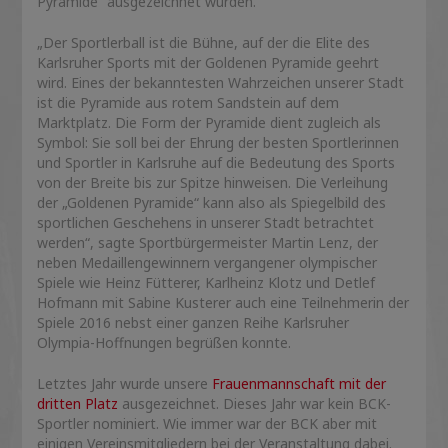
Pyramide“ ausgezeichnet wurden.
„Der Sportlerball ist die Bühne, auf der die Elite des
Karlsruher Sports mit der Goldenen Pyramide geehrt
wird. Eines der bekanntesten Wahrzeichen unserer Stadt
ist die Pyramide aus rotem Sandstein auf dem
Marktplatz. Die Form der Pyramide dient zugleich als
Symbol: Sie soll bei der Ehrung der besten Sportlerinnen
und Sportler in Karlsruhe auf die Bedeutung des Sports
von der Breite bis zur Spitze hinweisen. Die Verleihung
der „Goldenen Pyramide“ kann also als Spiegelbild des
sportlichen Geschehens in unserer Stadt betrachtet
werden“, sagte Sportbürgermeister Martin Lenz, der
neben Medaillengewinnern vergangener olympischer
Spiele wie Heinz Fütterer, Karlheinz Klotz und Detlef
Hofmann mit Sabine Kusterer auch eine Teilnehmerin der
Spiele 2016 nebst einer ganzen Reihe Karlsruher
Olympia-Hoffnungen begrüßen konnte.
Letztes Jahr wurde unsere
Frauenmannschaft mit der
dritten Platz
ausgezeichnet. Dieses Jahr war kein BCK-
Sportler nominiert. Wie immer war der BCK aber mit
einigen Vereinsmitgliedern bei der Veranstaltung dabei.