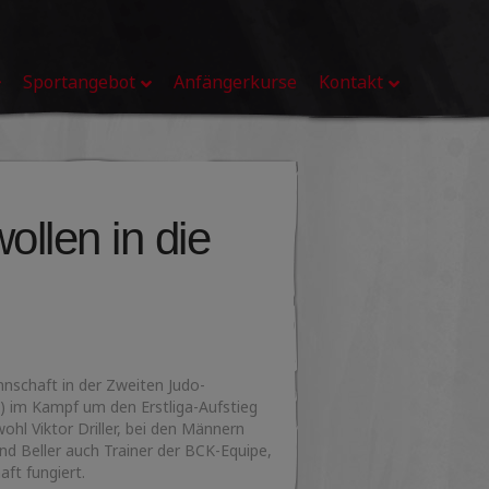
Sportangebot
Anfängerkurse
Kontakt
llen in die
schaft in der Zweiten Judo-
) im Kampf um den Erstliga-Aufstieg
ohl Viktor Driller, bei den Männern
nd Beller auch Trainer der BCK-Equipe,
aft fungiert.