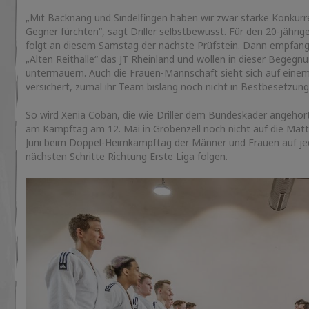
„Mit Backnang und Sindelfingen haben wir zwar starke Konkur
Gegner fürchten“, sagt Driller selbstbewusst. Für den 20-jähr
folgt an diesem Samstag der nächste Prüfstein. Dann empfan
„Alten Reithalle“ das JT Rheinland und wollen in dieser Begegn
untermauern. Auch die Frauen-Mannschaft sieht sich auf eine
versichert, zumal ihr Team bislang noch nicht in Bestbesetzun
So wird Xenia Coban, die wie Driller dem Bundeskader angehört
am Kampftag am 12. Mai in Gröbenzell noch nicht auf die Matte
Juni beim Doppel-Heimkampftag der Männer und Frauen auf jede
nächsten Schritte Richtung Erste Liga folgen.