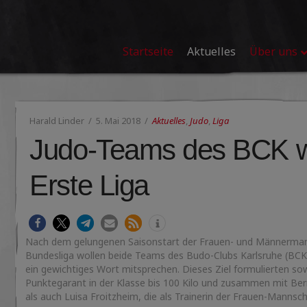
Startseite
Aktuelles
Über uns
Harald Linder
5. Mai 2018
Aktuelles
,
Judo
,
Liga
Judo-Teams des BCK wo
Erste Liga
Nach dem gelungenen Saisonstart der Frauen- und Männermann
Bundesliga wollen beide Teams des Budo-Clubs Karlsruhe (BCK
ein gewichtiges Wort mitsprechen. Dieses Ziel formulierten sow
Punktegarant in der Klasse bis 100 Kilo und zusammen mit Ber
als auch Luisa Froitzheim, die als Trainerin der Frauen-Mannsch