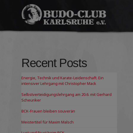
Budo-
Club
Karlsruhe
e.V.
Recent Posts
Energie, Technik und Karate-Leidenschaft. Ein
intensiver Lehrgang mit Christopher Mack
Selbstverteidigungslehrgang am 20.6. mit Gerhard
Scheuriker
BCK-Frauen bleiben souverän
Meistertitel für Maxim Malsch
Lust und Frust beim BCK