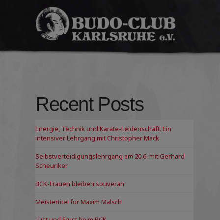
Budo-
Club
Karlsruhe
e.V.
Recent Posts
Energie, Technik und Karate-Leidenschaft. Ein
intensiver Lehrgang mit Christopher Mack
Selbstverteidigungslehrgang am 20.6. mit Gerhard
Scheuriker
BCK-Frauen bleiben souverän
Meistertitel für Maxim Malsch
Lust und Frust beim BCK