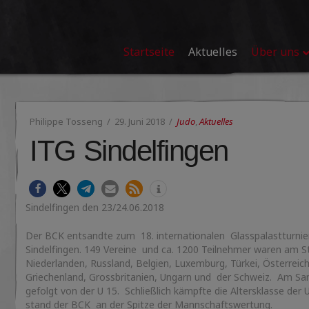
Startseite
Aktuelles
Über uns
Philippe Tosseng
29. Juni 2018
Judo
,
Aktuelles
ITG Sindelfingen
Sindelfingen den 23/24.06.2018
Der BCK entsandte zum 18. internationalen Glasspalastturnier
Sindelfingen. 149 Vereine und ca. 1200 Teilnehmer waren am S
Niederlanden, Russland, Belgien, Luxemburg, Türkei, Österreich
Griechenland, Grossbritanien, Ungarn und der Schweiz. Am Sam
gefolgt von der U 15. Schließlich kämpfte die Altersklasse de
stand der BCK an der Spitze der Mannschaftswertung.