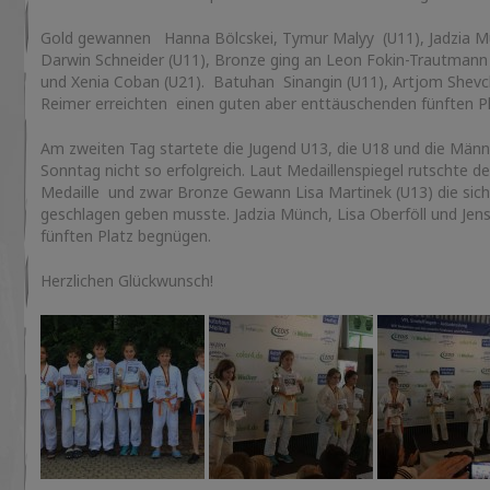
Gold gewannen Hanna Bölcskei, Tymur Malyy (U11), Jadzia Mün
Darwin Schneider (U11), Bronze ging an Leon Fokin-Trautmann (
und Xenia Coban (U21). Batuhan Sinangin (U11), Artjom Shevc
Reimer erreichten einen guten aber enttäuschenden fünften Pl
Am zweiten Tag startete die Jugend U13, die U18 und die Männ
Sonntag nicht so erfolgreich. Laut Medaillenspiegel rutschte de
Medaille und zwar Bronze Gewann Lisa Martinek (U13) die sich 
geschlagen geben musste. Jadzia Münch, Lisa Oberföll und Je
fünften Platz begnügen.
Herzlichen Glückwunsch!