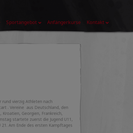
Sportangebot
Anfängerkurse
Kontakt
 rund vierzig Athleten nach
tart . Vereine aus Deutschland, den
, Kroatien, Georgien, Frankreich,
stag startete zuerst die Jugend U11,
r U 21. Am Ende des ersten Kampftages