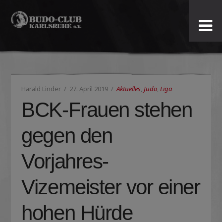
Budo-
Club
Karlsruhe
Harald Linder
27. April 2019
Aktuelles
,
Judo
,
Liga
e.V.
BCK-Frauen stehen
gegen den
Vorjahres-
Vizemeister vor einer
hohen Hürde