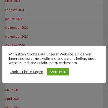
März 2021
Februar 2021
Januar 2021
Dezember 2020
November 2020
Oktober 2020
Wir nutzen Cookies auf unserer Website. Einige von
September 2020
ihnen sind essenziell, während andere uns helfen, diese
Website und Ihre Erfahrung zu verbessern.
August 2020
Cookie-Einstellungen
ANNEHMEN
Juli 2020
Juni 2020
Mai 2020
April 2020
März 2020