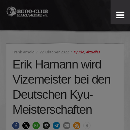
Budo-
Club
Karlsruhe
Frank Arnold
22. Oktober 2022
Kyudo
,
Aktuelles
e.V.
Erik Hamann wird
Vizemeister bei den
Deutschen Kyu-
Meisterschaften