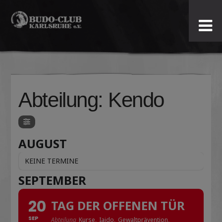
Budo-
Club
Karlsruhe
Abteilung: Kendo
e.V.
AUGUST
KEINE TERMINE
SEPTEMBER
20
TAG DER OFFENEN TÜR
SEP
Abteilung
Kurse,
Iaido,
Gewaltprävention,