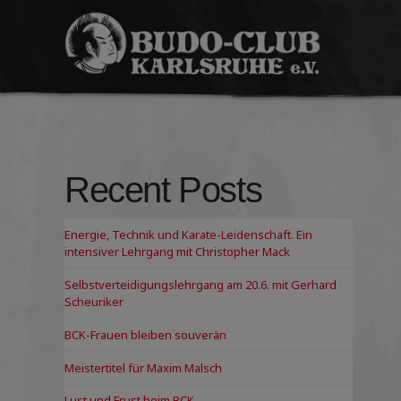
Budo-
Club
Karlsruhe
e.V.
Recent Posts
Energie, Technik und Karate-Leidenschaft. Ein
intensiver Lehrgang mit Christopher Mack
Selbstverteidigungslehrgang am 20.6. mit Gerhard
Scheuriker
BCK-Frauen bleiben souverän
Meistertitel für Maxim Malsch
Lust und Frust beim BCK