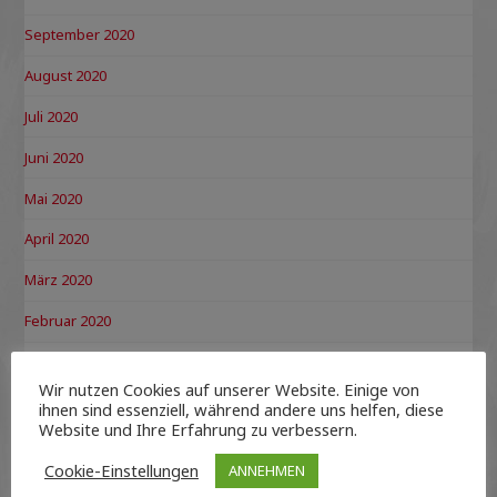
September 2020
August 2020
Juli 2020
Juni 2020
Mai 2020
April 2020
März 2020
Februar 2020
Januar 2020
Wir nutzen Cookies auf unserer Website. Einige von
Dezember 2019
ihnen sind essenziell, während andere uns helfen, diese
Website und Ihre Erfahrung zu verbessern.
November 2019
Cookie-Einstellungen
ANNEHMEN
Oktober 2019