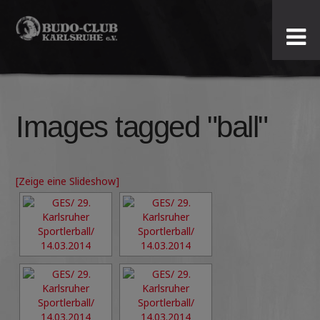
Budo-
Club
Karlsruhe
Images tagged "ball"
e.V.
[Zeige eine Slideshow]