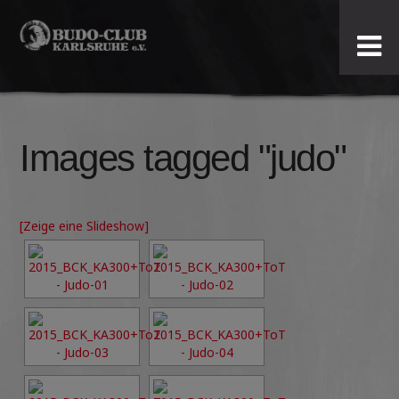
Budo-
Club
Karlsruhe
Images tagged "judo"
e.V.
[Zeige eine Slideshow]