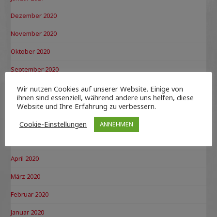
Dezember 2020
November 2020
Oktober 2020
September 2020
August 2020
Wir nutzen Cookies auf unserer Website. Einige von
ihnen sind essenziell, während andere uns helfen, diese
Juli 2020
Website und Ihre Erfahrung zu verbessern.
Juni 2020
Cookie-Einstellungen
ANNEHMEN
Mai 2020
April 2020
März 2020
Februar 2020
Januar 2020