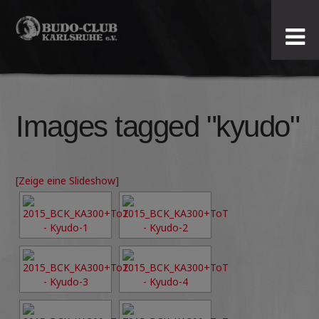
Budo-
Club
Karlsruhe
Images tagged "kyudo"
e.V.
[Zeige eine Slideshow]