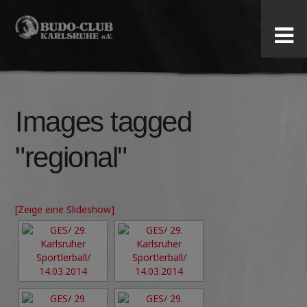
Budo-
Club
Karlsruhe
Images tagged
e.V.
"regional"
[Zeige eine Slideshow]