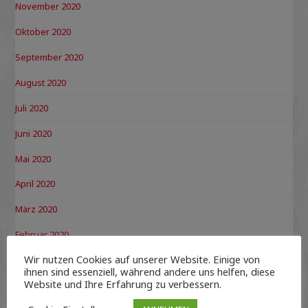
November 2020
Oktober 2020
September 2020
August 2020
Juli 2020
Juni 2020
Mai 2020
April 2020
März 2020
Februar 2020
Wir nutzen Cookies auf unserer Website. Einige von
Januar 2020
ihnen sind essenziell, während andere uns helfen, diese
Website und Ihre Erfahrung zu verbessern.
Dezember 2019