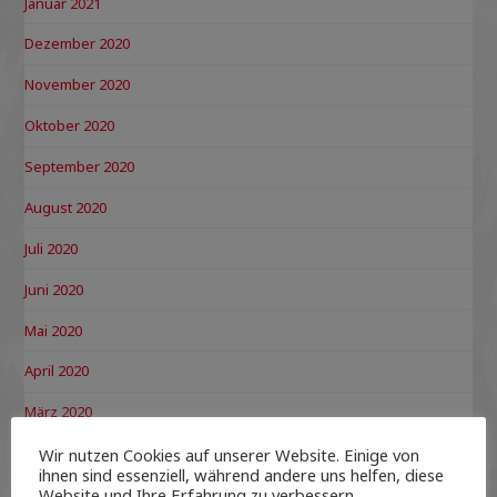
Januar 2021
Dezember 2020
November 2020
Oktober 2020
September 2020
August 2020
Juli 2020
Juni 2020
Mai 2020
April 2020
März 2020
Februar 2020
Wir nutzen Cookies auf unserer Website. Einige von
ihnen sind essenziell, während andere uns helfen, diese
Website und Ihre Erfahrung zu verbessern.
Januar 2020