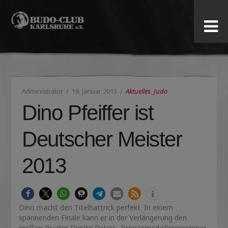
Budo-
Club
Karlsruhe
Administrator
19. Januar 2013
Aktuelles
,
Judo
e.V.
Dino Pfeiffer ist
Deutscher Meister
2013
Dino macht den Titelhattrick perfekt. In einem
spannenden Finale kann er in der Verlängerung den
großen Rivalen Dimitri Peters, Bronzemedaillengewinner