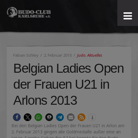
Budo-
Club
Karlsruhe
Fabian Schley
2. Februar 2013
Judo
,
Aktuelles
e.V.
Belgian Ladies Open
der Frauen U21 in
Arlons 2013
Bei den Belgian Ladies Open der Frauen U21 in Arlon am
2. Februar 2013 gingen alle Goldmedaille außer eine an
Japan. Sappho Coban (bis 52 kg) konnte für den Budo-