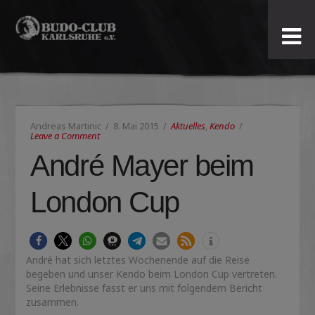
Budo-
Club
Karlsruhe
Andreas Martinic
8. Mai 2015
Aktuelles
,
Kendo
e.V.
Leave a Comment
André Mayer beim
London Cup
André hat sich letztes Wochenende auf die Reise
begeben und unser Kendo beim London Cup vertreten.
Seine Erlebnisse fasst er uns mit folgendem Bericht
zusammen.