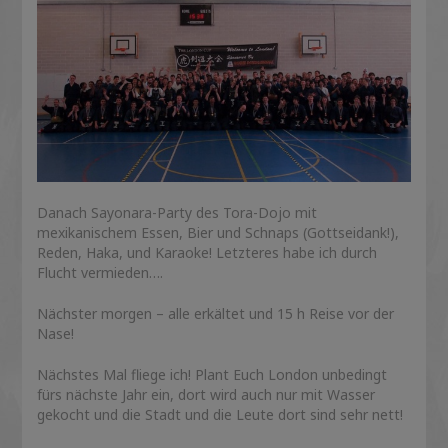
Danach Sayonara-Party des Tora-Dojo mit
mexikanischem Essen, Bier und Schnaps (Gottseidank!),
Reden, Haka, und Karaoke! Letzteres habe ich durch
Flucht vermieden….
Nächster morgen – alle erkältet und 15 h Reise vor der
Nase!
Nächstes Mal fliege ich! Plant Euch London unbedingt
fürs nächste Jahr ein, dort wird auch nur mit Wasser
gekocht und die Stadt und die Leute dort sind sehr nett!