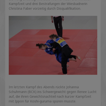
Kampfzeit und drei Bestrafungen der Wiesbadnerin
Christina Faber vorzeitig durch Disqualifikation.
Im letzten Kampf des Abends rückte Johanna
Schuhmann (BCK) ins Schwergewicht gegen Renee Lucht
auf, die ihren Gewichtsnachteil nach kurzer Kampfzeit
mit Ippon für Koshi-guruma spüren musste.