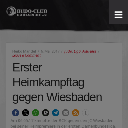
Budo-
Club
Karlsruhe
Heiko Mandel
6. Mai 2017
Judo
,
Liga
,
Aktuelles
e.V.
Leave a Comment
Erster
Heimkampftag
gegen Wiesbaden
Am 06.05.17 kämpfte der BCK gegen den JC Wiesbaden
bei seiner Heimpremiere in der ersten Damenbundesliga.