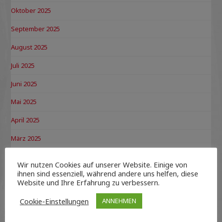
Oktober 2025
September 2025
August 2025
Juli 2025
Juni 2025
Mai 2025
April 2025
März 2025
Februar 2025
Wir nutzen Cookies auf unserer Website. Einige von
ihnen sind essenziell, während andere uns helfen, diese
Januar 2025
Website und Ihre Erfahrung zu verbessern.
Dezember 2024
Cookie-Einstellungen
ANNEHMEN
November 2024