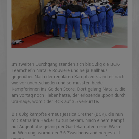
Im zweiten Durchgang standen sich bis 52kg die BCK-
Teamchefin Natalie Rouviere und Seija Ballhaus
gegenüber. Nach der regulären Kampfzeit stand es nach
wie vor unentschieden und so mussten beide
Kämpferinnen ins Golden Score. Dort gelang Natalie, die
am Vortag noch Fieber hatte, der erlösende Ippon durch
Ura-nage, womit der BCK auf 3:5 verkürzte.
Bis 63kg kämpfte erneut Jessica Grether (BCK), die nun
mit Katharina Häcker zu tun bekam. Nach einem Kampf
auf Augenhöhe gelang der Gästekämpferin eine Waza-
ari-Wertung, womit der 3:6 Zwischenstand hergestellt
wurde.