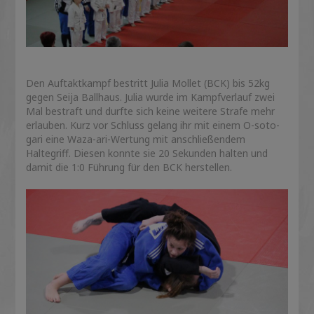
Den Auftaktkampf bestritt Julia Mollet (BCK) bis 52kg
gegen Seija Ballhaus. Julia wurde im Kampfverlauf zwei
Mal bestraft und durfte sich keine weitere Strafe mehr
erlauben. Kurz vor Schluss gelang ihr mit einem O-soto-
gari eine Waza-ari-Wertung mit anschließendem
Haltegriff. Diesen konnte sie 20 Sekunden halten und
damit die 1:0 Führung für den BCK herstellen.