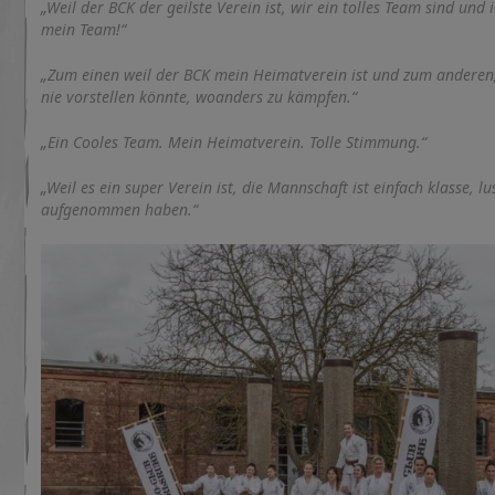
„Weil der BCK der geilste Verein ist, wir ein tolles Team sind und
mein Team!“
„Zum einen weil der BCK mein Heimatverein ist und zum anderen, w
nie vorstellen könnte, woanders zu kämpfen.“
„Ein Cooles Team. Mein Heimatverein. Tolle Stimmung.“
„Weil es ein super Verein ist, die Mannschaft ist einfach klasse, l
aufgenommen haben.“