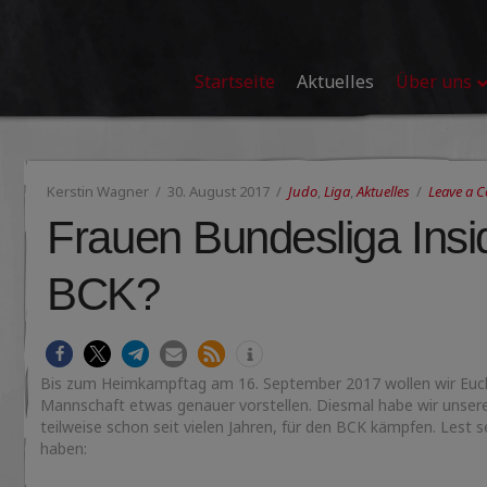
Startseite
Aktuelles
Über uns
Kerstin Wagner
30. August 2017
Judo
,
Liga
,
Aktuelles
Leave a 
Frauen Bundesliga Ins
BCK?
Bis zum Heimkampftag am 16. September 2017 wollen wir Euc
Mannschaft etwas genauer vorstellen. Diesmal habe wir unsere
teilweise schon seit vielen Jahren, für den BCK kämpfen. Lest 
haben: