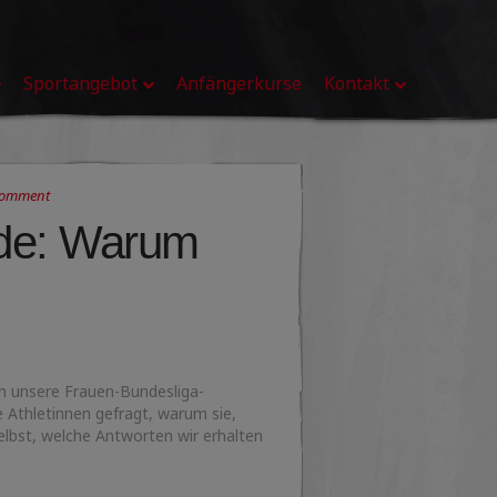
Sportangebot
Anfängerkurse
Kontakt
Comment
ide: Warum
h unsere Frauen-Bundesliga-
 Athletinnen gefragt, warum sie,
selbst, welche Antworten wir erhalten