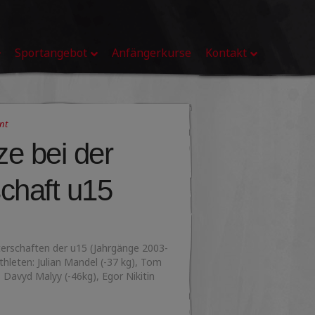
Sportangebot
Anfängerkurse
Kontakt
nt
ze bei der
chaft u15
erschaften der u15 (Jahrgänge 2003-
thleten: Julian Mandel (-37 kg), Tom
 Davyd Malyy (-46kg), Egor Nikitin