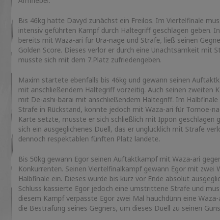
Armhebel.
Bis 46kg hatte Davyd zunächst ein Freilos. Im Viertelfinale m
intensiv geführten Kampf durch Haltegriff geschlagen geben. I
bereits mit Waza-ari für Ura-nage und Strafe, ließ seinen Gegn
Golden Score. Dieses verlor er durch eine Unachtsamkeit mit S
musste sich mit dem 7.Platz zufriedengeben.
Maxim startete ebenfalls bis 46kg und gewann seinen Auftak
mit anschließendem Haltegriff vorzeitig. Auch seinen zweite
mit De-ashi-barai mit anschließendem Haltegriff. Im Halbfinale
Strafe in Rückstand, konnte jedoch mit Waza-ari für Tomoe-na
Karte setzte, musste er sich schließlich mit Ippon geschlagen 
sich ein ausgeglichenes Duell, das er unglücklich mit Strafe ve
dennoch respektablen fünften Platz landete.
Bis 50kg gewann Egor seinen Auftaktkampf mit Waza-ari gege
Konkurrenten. Seinen Viertelfinalkampf gewann Egor mit zwei
Halbfinale ein. Dieses wurde bis kurz vor Ende absolut ausgegl
Schluss kassierte Egor jedoch eine umstrittene Strafe und mus
diesem Kampf verpasste Egor zwei Mal hauchdünn eine Waza-ar
die Bestrafung seines Gegners, um dieses Duell zu seinen Gun