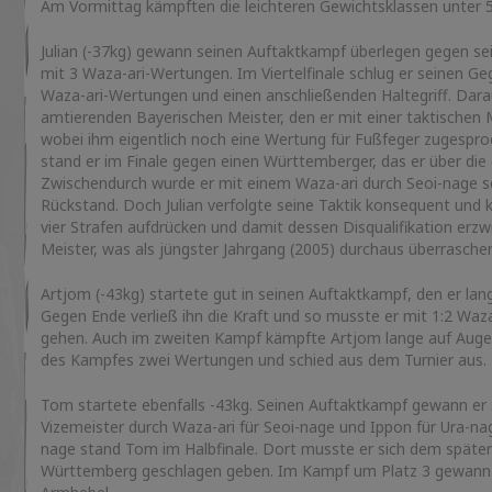
Am Vormittag kämpften die leichteren Gewichtsklassen unter 
Julian (-37kg) gewann seinen Auftaktkampf überlegen gegen s
mit 3 Waza-ari-Wertungen. Im Viertelfinale schlug er seinen Ge
Waza-ari-Wertungen und einen anschließenden Haltegriff. Darauf
amtierenden Bayerischen Meister, den er mit einer taktischen 
wobei ihm eigentlich noch eine Wertung für Fußfeger zugespro
stand er im Finale gegen einen Württemberger, das er über die
Zwischendurch wurde er mit einem Waza-ari durch Seoi-nage se
Rückstand. Doch Julian verfolgte seine Taktik konsequent un
vier Strafen aufdrücken und damit dessen Disqualifikation erz
Meister, was als jüngster Jahrgang (2005) durchaus überrasche
Artjom (-43kg) startete gut in seinen Auftaktkampf, den er lan
Gegen Ende verließ ihn die Kraft und so musste er mit 1:2 Waz
gehen. Auch im zweiten Kampf kämpfte Artjom lange auf Auge
des Kampfes zwei Wertungen und schied aus dem Turnier aus.
Tom startete ebenfalls -43kg. Seinen Auftaktkampf gewann er
Vizemeister durch Waza-ari für Seoi-nage und Ippon für Ura-n
nage stand Tom im Halbfinale. Dort musste er sich dem späte
Württemberg geschlagen geben. Im Kampf um Platz 3 gewann e