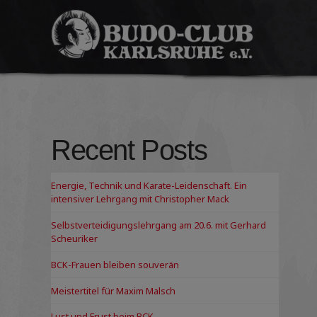
Budo-
Club
Karlsruhe
e.V.
Recent Posts
Energie, Technik und Karate-Leidenschaft. Ein
intensiver Lehrgang mit Christopher Mack
Selbstverteidigungslehrgang am 20.6. mit Gerhard
Scheuriker
BCK-Frauen bleiben souverän
Meistertitel für Maxim Malsch
Lust und Frust beim BCK