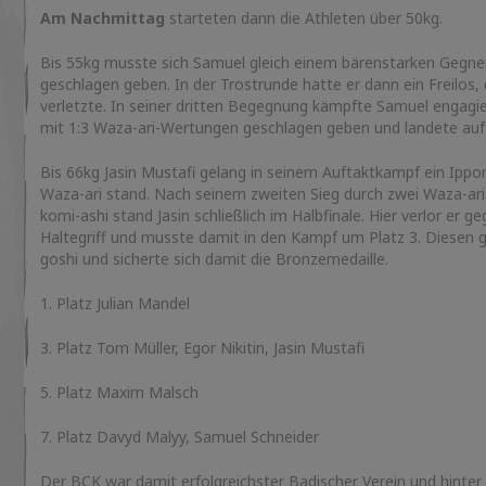
Am Nachmittag
starteten dann die Athleten über 50kg.
Bis 55kg musste sich Samuel gleich einem bärenstarken Gegner
geschlagen geben. In der Trostrunde hatte er dann ein Freilos,
verletzte. In seiner dritten Begegnung kämpfte Samuel engagi
mit 1:3 Waza-ari-Wertungen geschlagen geben und landete auf
Bis 66kg Jasin Mustafi gelang in seinem Auftaktkampf ein Ipp
Waza-ari stand. Nach seinem zweiten Sieg durch zwei Waza-ari
komi-ashi stand Jasin schließlich im Halbfinale. Hier verlor er
Haltegriff und musste damit in den Kampf um Platz 3. Diesen g
goshi und sicherte sich damit die Bronzemedaille.
1. Platz Julian Mandel
3. Platz Tom Müller, Egor Nikitin, Jasin Mustafi
5. Platz Maxim Malsch
7. Platz Davyd Malyy, Samuel Schneider
Der BCK war damit erfolgreichster Badischer Verein und hint