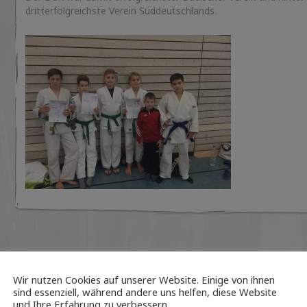
dritterfolgreichste Verein Süddeutschlands.
Schreibe einen Kommentar
Du musst
angemeldet
sein, um einen Kommentar abzugeben.
Wir nutzen Cookies auf unserer Website. Einige von ihnen
sind essenziell, während andere uns helfen, diese Website
und Ihre Erfahrung zu verbessern.