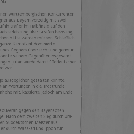
50kg.
einen württembergischen Konkurrenten
gner aus Bayern vorzeitig mit zwei
hin traf er im Halbfinale auf den
Meisterleistung über Strafen bezwang,
chen hätte werden müssen. Schließlich
 ganze Kampfzeit dominierte.
ines Gegners überrascht und geriet in
d konnte seinem Gegenüber insgesamt
wingen. Julian wurde damit Süddeutscher
nd war.
ge ausgeglichen gestalten konnte.
a-ari-Wertungen in die Trostrunde
nhöhe mit, kassierte jedoch am Ende
 souverän gegen den Bayerischen
age. Nach dem zweiten Sieg durch Ura-
ren Süddeutschen Meister aus
r durch Waza-ari und Ippon für