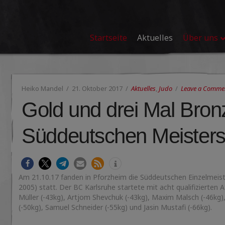
Startseite
Aktuelles
Über uns
Heiko Mandel
21. Oktober 2017
Aktuelles
,
Judo
Leave a Comme
Gold und drei Mal Bron
Süddeutschen Meisters
Am 21.10.17 fanden in Pforzheim die Süddeutschen Einzelmeist
2005) statt. Der BC Karlsruhe startete mit acht qualifizierten A
Müller (-43kg), Artjom Shevchuk (-43kg), Maxim Malsch (-46kg),
(-50kg), Samuel Schneider (-55kg) und Jasin Mustafi (-66kg).