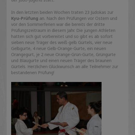
In den letzten beiden Wochen traten 23 Judokas zur
Kyu-Prüfung
an. Nach den Prüfungen vor Ostern und
vor den Sommerferien war die bereits der dritte
Prüfungszeitraum in diesem Jahr. Die jungen Athleten
hatten sich gut vorbereitet und so gibt es ab sofort
sieben neue Träger des weiß-gelb Gürtels, vier neue
Gelbgurte, 4 neue Gelb-Orange-Gurte, ein neuen
Orangegurt, je 2 neue Orange-Grün-Gurte, Grüngurte
und Blaugurte und einen neuen Träger des braunen
Gürtels. Herzlichen Glückwunsch an alle Teilnehmer zur
bestandenen Prüfung!