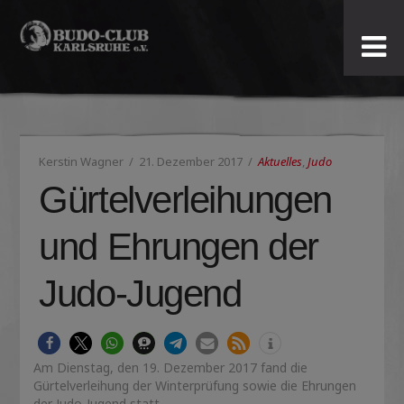
Budo-
Club
Karlsruhe
Kerstin Wagner
21. Dezember 2017
Aktuelles
,
Judo
e.V.
Gürtelverleihungen
und Ehrungen der
Judo-Jugend
Am Dienstag, den 19. Dezember 2017 fand die
Gürtelverleihung der Winterprüfung sowie die Ehrungen
der Judo-Jugend statt.