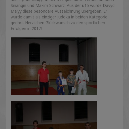
Sinangin und Maxim Schwarz. Aus der u15 wurde Davyd
Malyy diese besondere Auszeichnung übergeben. Er
wurde damit als einziger Judoka in beiden Kategorie
geehrt. Herzlichen Glückwunsch zu den sportlichen
Erfolgen in 2017!