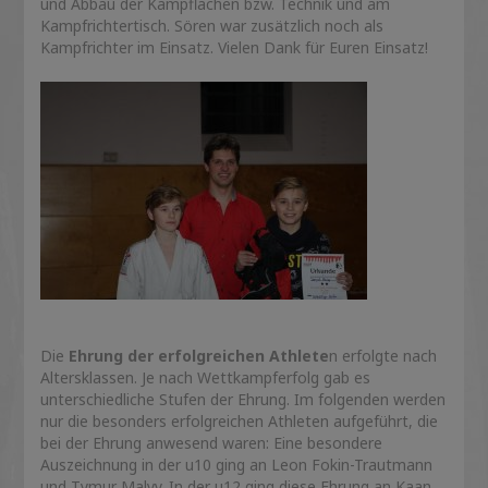
und Abbau der Kampflächen bzw. Technik und am
Kampfrichtertisch. Sören war zusätzlich noch als
Kampfrichter im Einsatz. Vielen Dank für Euren Einsatz!
Die
Ehrung der erfolgreichen Athlete
n erfolgte nach
Altersklassen. Je nach Wettkampferfolg gab es
unterschiedliche Stufen der Ehrung. Im folgenden werden
nur die besonders erfolgreichen Athleten aufgeführt, die
bei der Ehrung anwesend waren: Eine besondere
Auszeichnung in der u10 ging an Leon Fokin-Trautmann
und Tymur Malyy. In der u12 ging diese Ehrung an Kaan