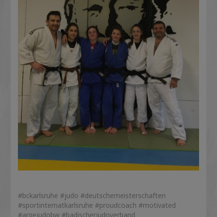
#bckarlsruhe #judo #deutschemeisterschaften
#sportinternatkarlsruhe #proudcoach #motivated
#argejudobw #badischerjudoverband