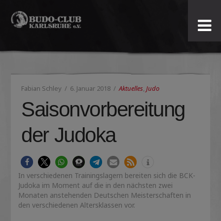
Budo-
Club
Karlsruhe
Fabian Schley
6. Januar 2018
Aktuelles
,
Judo
e.V.
Saisonvorbereitung
der Judoka
In verschiedenen Trainingslagern bereiten sich die BCK-
Judoka im Moment auf die in den nächsten zwei
Monaten anstehenden Deutschen Meisterschaften in
den verschiedenen Altersklassen vor.