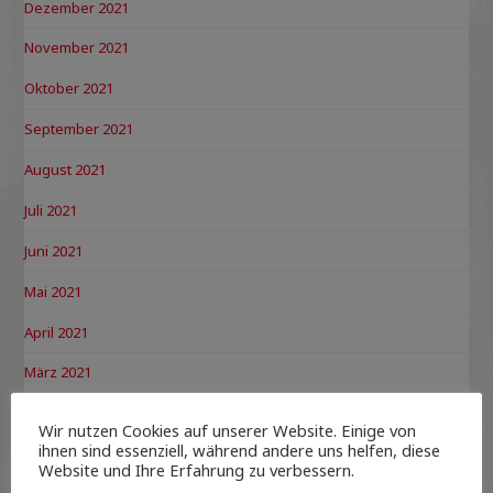
Dezember 2021
November 2021
Oktober 2021
September 2021
August 2021
Juli 2021
Juni 2021
Mai 2021
April 2021
März 2021
Februar 2021
Wir nutzen Cookies auf unserer Website. Einige von
ihnen sind essenziell, während andere uns helfen, diese
Januar 2021
Website und Ihre Erfahrung zu verbessern.