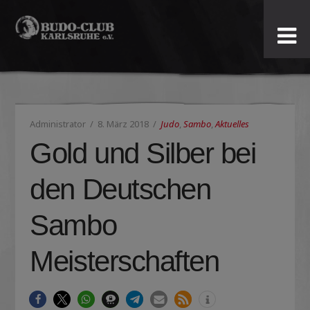
Budo-
Club
Karlsruhe
Administrator
8. März 2018
Judo
,
Sambo
,
Aktuelles
e.V.
Gold und Silber bei
den Deutschen
Sambo
Meisterschaften