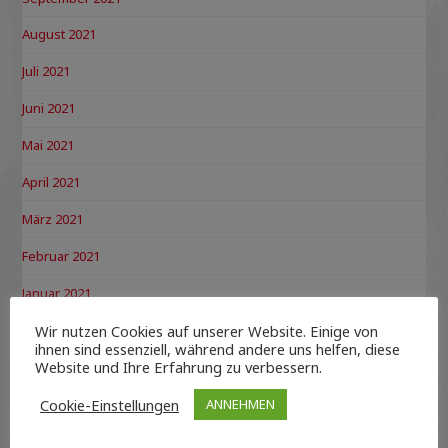
August 2021
Juli 2021
Juni 2021
Mai 2021
April 2021
März 2021
Februar 2021
Januar 2021
Dezember 2020
Wir nutzen Cookies auf unserer Website. Einige von
ihnen sind essenziell, während andere uns helfen, diese
Website und Ihre Erfahrung zu verbessern.
November 2020
Oktober 2020
Cookie-Einstellungen
ANNEHMEN
September 2020