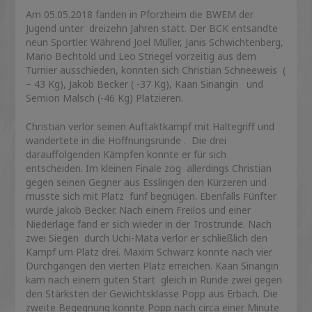
Am 05.05.2018 fanden in Pforzheim die BWEM der
Jugend unter dreizehn Jahren statt. Der BCK entsandte
neun Sportler. Während Joel Müller, Janis Schwichtenberg,
Mario Bechtold und Leo Striegel vorzeitig aus dem
Turnier ausschieden, konnten sich Christian Schneeweis (
– 43 Kg), Jakob Becker ( -37 Kg), Kaan Sinangin und
Semion Malsch (-46 Kg) Platzieren.
Christian verlor seinen Auftaktkampf mit Haltegriff und
wandertete in die Hoffnungsrunde . Die drei
darauffolgenden Kämpfen konnte er für sich
entscheiden. Im kleinen Finale zog allerdings Christian
gegen seinen Gegner aus Esslingen den Kürzeren und
musste sich mit Platz fünf begnügen. Ebenfalls Fünfter
wurde Jakob Becker. Nach einem Freilos und einer
Niederlage fand er sich wieder in der Trostrunde. Nach
zwei Siegen durch Uchi-Mata verlor er schließlich den
Kampf um Platz drei. Maxim Schwarz konnte nach vier
Durchgängen den vierten Platz erreichen. Kaan Sinangin
kam nach einem guten Start gleich in Runde zwei gegen
den Stärksten der Gewichtsklasse Popp aus Erbach. Die
zweite Begegnung konnte Popp nach circa einer Minute