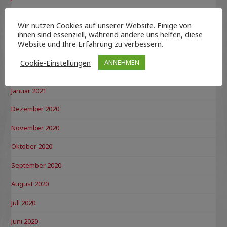
Mai 2021
Wir nutzen Cookies auf unserer Website. Einige von
ihnen sind essenziell, während andere uns helfen, diese
April 2021
Website und Ihre Erfahrung zu verbessern.
März 2021
Cookie-Einstellungen
ANNEHMEN
Februar 2021
Januar 2021
Dezember 2020
November 2020
Oktober 2020
September 2020
August 2020
Juli 2020
Juni 2020