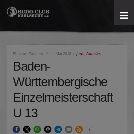
Budo-
Club
Karlsruhe
Philippe Tosseng
11. Mai 2018
Judo
,
Aktuelles
e.V.
Baden-
Württembergische
Einzelmeisterschaft
U 13