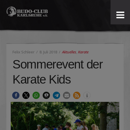
Budo-
Club
Karlsruhe
Felix Schleer
8. Juli 2018
Aktuelles
,
Karate
e.V.
Sommerevent der
Karate Kids