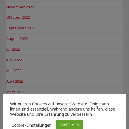
November 2022
Oktober 2022
September 2022
August 2022
Juli 2022
Juni 2022
Mai 2022
April 2022
März 2022
Februar 2022
Wir nutzen Cookies auf unserer Website. Einige von
ihnen sind essenziell, während andere uns helfen, diese
Dezember 2021
Website und Ihre Erfahrung zu verbessern.
November 2021
Cookie-Einstellungen
ANNEHMEN