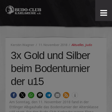
Budo-
Club
Karlsruhe
Kerstin Wagner
11. November 2018
Aktuelles
,
Judo
e.V.
3x Gold und Silber
beim Bodenturnier
der u15
Am Sonntag, den 11. November 2018 fand in der
Ettlinger Albgauhalle das Bodenturnier der Altersklasse
u15 statt. Für den Budo-Club Karlsruhe waren Elena,