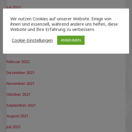
Juli 2022
Wir nutzen Cookies auf unserer Website. Einige von
Juni 2022
ihnen sind essenziell, während andere uns helfen, diese
Website und Ihre Erfahrung zu verbessern.
Mai 2022
Cookie-Einstellungen
April 2022
ANNEHMEN
März 2022
Februar 2022
Dezember 2021
November 2021
Oktober 2021
September 2021
August 2021
Juli 2021